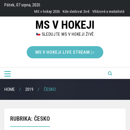
Skip
Pátek, 07 srpna, 2026
to
MS v hokeji 2026
Kde sledovat živě
Vítězové a medailisté
content
MS V HOKEJI
SLEDUJTE MS V HOKEJI ŽIVĚ
MS V HOKEJI LIVE STREAM ▷
HOME
2019
ČESKO
RUBRIKA:
ČESKO