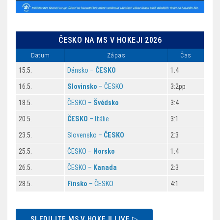
ČESKO NA MS V HOKEJI 2026
Datum
Zápas
Čas
15.5.
Dánsko –
ČESKO
1:4
16.5.
Slovinsko
– ČESKO
3:2pp
18.5.
ČESKO –
Švédsko
3:4
20.5.
ČESKO
– Itálie
3:1
23.5.
Slovensko –
ČESKO
2:3
25.5.
ČESKO –
Norsko
1:4
26.5.
ČESKO –
Kanada
2:3
28.5.
Finsko
– ČESKO
4:1
SLEDUJTE MS V HOKEJI LIVE ▷