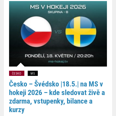
ČESKO
MS
Česko – Švédsko |18.5.| na MS v
hokeji 2026 – kde sledovat živě a
zdarma, vstupenky, bilance a
kurzy