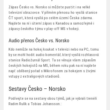
Zápas Česko vs. Norsko si můžete pustit i na velké
televizní obrazovce. V přímém přenosu ho vysílá stanice
ČT sport, která vysílá po celém území Česka zdarma.
Najdete na ní i úterní zápas s Kanadou a samozřejmě i
zápasy českého týmu v play-off MS v hokeji.
Audio přenos Česko vs. Norsko
Kdo nemůže na hokej koukat v televizi nebo na PC, tomu
by se mohl hodit audio komentář, který vysílá rozhlasová
stanice Radiožurnál Sport. Ta se věnuje všem zápasům
českých hokejistů na MS, během roku pak na ní najdete
např. oblíbený pořad s Mikrofonem za hokejem s živými
vstupy z extraligových stadionů.
Sestavy Česko – Norsko
Podívejte se na sestavy obou týmů, jak je vybrali trenéři
Radim Rulík a Tobias Johansson.: