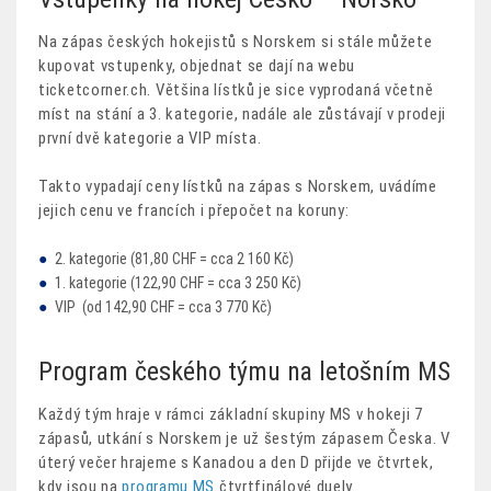
Na zápas českých hokejistů s Norskem si stále můžete
kupovat vstupenky, objednat se dají na webu
ticketcorner.ch. Většina lístků je sice vyprodaná včetně
míst na stání a 3. kategorie, nadále ale zůstávají v prodeji
první dvě kategorie a VIP místa.
Takto vypadají ceny lístků na zápas s Norskem, uvádíme
jejich cenu ve francích i přepočet na koruny:
2. kategorie (81,80 CHF = cca 2 160 Kč)
1. kategorie (122,90 CHF = cca 3 250 Kč)
VIP (od 142,90 CHF = cca 3 770 Kč)
Program českého týmu na letošním MS
Každý tým hraje v rámci základní skupiny MS v hokeji 7
zápasů, utkání s Norskem je už šestým zápasem Česka. V
úterý večer hrajeme s Kanadou a den D přijde ve čtvrtek,
kdy jsou na
programu MS
čtvrtfinálové duely.