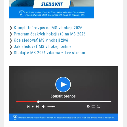
❱
Kompletní rozpis na MS v hokeji 2026
❱
Program českých hokejistů na MS 2026
❱
Kde sledovať MS v hokeji živě
❱
Jak sledovať MS v hokeji online
❱
Sledujte MS 2026 zdarma – live stream