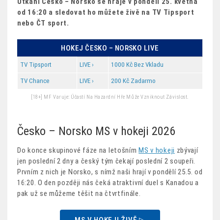
Utkání Česko – Norsko se hraje v pondělí 25. května
od 16:20 a sledovat ho můžete živě na TV Tipsport
nebo ČT sport.
HOKEJ ČESKO – NORSKO LIVE
TV Tipsport
LIVE ›
1000 Kč Bez Vkladu
TV Chance
LIVE ›
200 Kč Zadarmo
[18+] MF Varuje: Účastí Na Hazardní Hře Může Vzniknout Závislost.
Česko – Norsko MS v hokeji 2026
Do konce skupinové fáze na letošním
MS v hokeji
zbývají
jen poslední 2 dny a český tým čekají poslední 2 soupeři.
Prvním z nich je Norsko, s nímž naši hrají v pondělí 25.5. od
16:20. O den později nás čeká atraktivní duel s Kanadou a
pak už se můžeme těšit na čtvrtfinále.
MS V HOKEJI ŽIVĚ ▷