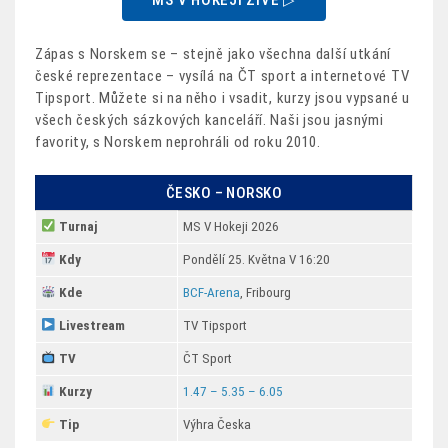
Zápas s Norskem se – stejně jako všechna další utkání
české reprezentace – vysílá na ČT sport a internetové TV
Tipsport. Můžete si na něho i vsadit, kurzy jsou vypsané u
všech českých sázkových kanceláří. Naši jsou jasnými
favority, s Norskem neprohráli od roku 2010.
ČESKO – NORSKO
Turnaj
MS V Hokeji 2026
Kdy
Pondělí 25. Května V 16:20
Kde
BCF-Arena
, Fribourg
Livestream
TV Tipsport
TV
ČT Sport
Kurzy
1.47 – 5.35 – 6.05
Tip
Výhra Česka