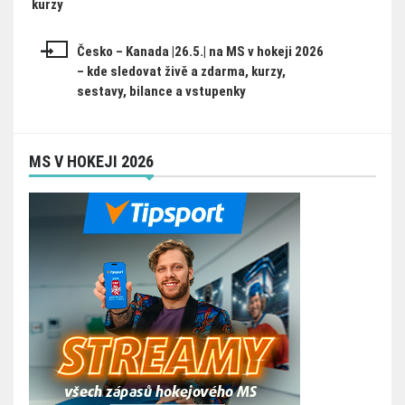
pro
kurzy
příspěvek
Česko – Kanada |26.5.| na MS v hokeji 2026
– kde sledovat živě a zdarma, kurzy,
sestavy, bilance a vstupenky
MS V HOKEJI 2026