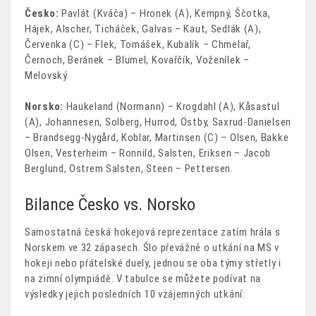
Česko
:
Pavlát (Kváča) – Hronek (A), Kempný, Ščotka,
Hájek, Alscher, Ticháček, Galvas – Kaut, Sedlák (A),
Červenka (C) – Flek, Tomášek, Kubalík – Chmelař,
Černoch, Beránek – Blümel, Kovařčík, Voženílek –
Melovský.
Norsko:
Haukeland (Normann) – Krogdahl (A), Kåsastul
(A), Johannesen, Solberg, Hurrod, Östby, Saxrud-Danielsen
– Brandsegg-Nygård, Koblar, Martinsen (C) – Olsen, Bakke
Olsen, Vesterheim – Ronnild, Salsten, Eriksen – Jacob
Berglund, Ostrem Salsten, Steen – Pettersen.
Bilance Česko vs. Norsko
Samostatná česká hokejová reprezentace zatím hrála s
Norskem ve 32 zápasech. Šlo převážně o utkání na MS v
hokeji nebo přátelské duely, jednou se oba týmy střetly i
na zimní olympiádě. V tabulce se můžete podívat na
výsledky jejich posledních 10 vzájemných utkání: