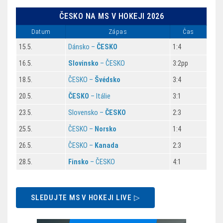
ČESKO NA MS V HOKEJI 2026
Datum
Zápas
Čas
15.5.
Dánsko –
ČESKO
1:4
16.5.
Slovinsko
– ČESKO
3:2pp
18.5.
ČESKO –
Švédsko
3:4
20.5.
ČESKO
– Itálie
3:1
23.5.
Slovensko –
ČESKO
2:3
25.5.
ČESKO –
Norsko
1:4
26.5.
ČESKO –
Kanada
2:3
28.5.
Finsko
– ČESKO
4:1
SLEDUJTE MS V HOKEJI LIVE ▷