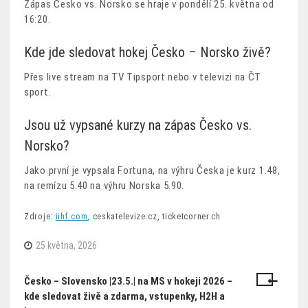
Zápas Česko vs. Norsko se hraje v pondělí 25. května od
16:20.
Kde jde sledovat hokej Česko – Norsko živě?
Přes live stream na TV Tipsport nebo v televizi na ČT
sport.
Jsou už vypsané kurzy na zápas Česko vs.
Norsko?
Jako první je vypsala Fortuna, na výhru Česka je kurz 1.48,
na remízu 5.40 na výhru Norska 5.90.
Zdroje:
iihf.com
, ceskatelevize.cz, ticketcorner.ch
25 května, 2026
Česko – Slovensko |23.5.| na MS v hokeji 2026 –
Navigace
kde sledovat živě a zdarma, vstupenky, H2H a