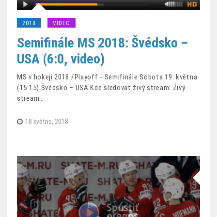
2018
VIDEO
Semifinále MS 2018: Švédsko –
USA (6:0, video)
MS v hokeji 2018 /Playoff - Semifinále Sobota 19. května
(15:15) Švédsko – USA Kde sledovat živý stream: Živý
stream…
18 května, 2018