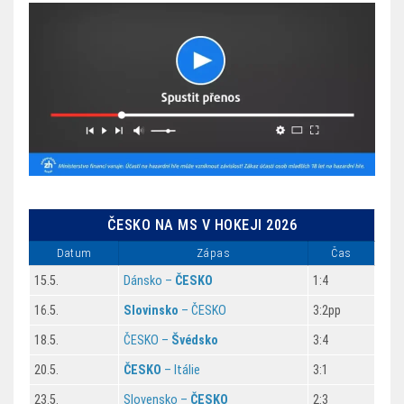
ČESKO NA MS V HOKEJI 2026
Datum
Zápas
Čas
15.5.
Dánsko –
ČESKO
1:4
16.5.
Slovinsko
– ČESKO
3:2pp
18.5.
ČESKO –
Švédsko
3:4
20.5.
ČESKO
– Itálie
3:1
23.5.
Slovensko –
ČESKO
2:3