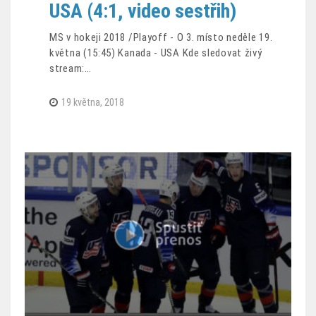
USA (4:1, video sestřih)
MS v hokeji 2018 /Playoff - O 3. místo neděle 19.
května (15:45) Kanada - USA Kde sledovat živý
stream:…
19 května, 2018