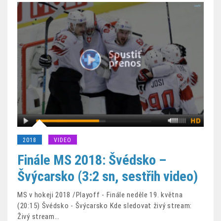
2018
VIDEO
Finále MS 2018: Švédsko –
Švýcarsko (3:2 sn, sestřih video)
MS v hokeji 2018 /Playoff - Finále neděle 19. května
(20:15) Švédsko - Švýcarsko Kde sledovat živý stream:
Živý stream…