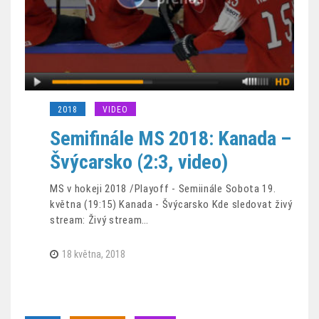
2018
VIDEO
Semifinále MS 2018: Kanada –
Švýcarsko (2:3, video)
MS v hokeji 2018 /Playoff - Semiinále Sobota 19.
května (19:15) Kanada - Švýcarsko Kde sledovat živý
stream: Živý stream…
18 května, 2018