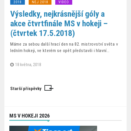
2018
NEJ 2018
VIDEO
Výsledky, nejkrásnější góly a
akce čtvrtfinále MS v hokeji –
(čtvrtek 17.5.2018)
Máme za sebou další hrací den na 82. mistrovství světa v
ledním hokeji, ve kterém se opět představili i hlavní…
18 května, 2018
Starší příspěvky
Navigace
pro
příspěvky
MS V HOKEJI 2026