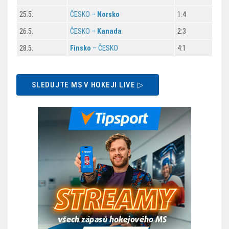
25.5.
ČESKO –
Norsko
1:4
26.5.
ČESKO –
Kanada
2:3
28.5.
Finsko
– ČESKO
4:1
SLEDUJTE MS V HOKEJI LIVE ▷