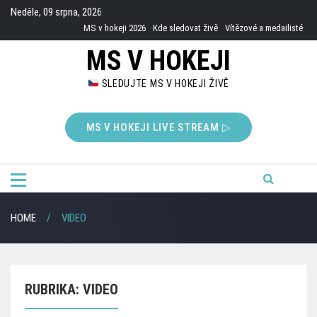
Skip
Neděle, 09 srpna, 2026
to
MS v hokeji 2026
Kde sledovat živě
Vítězové a medailisté
content
MS V HOKEJI
SLEDUJTE MS V HOKEJI ŽIVĚ
MS V HOKEJI LIVE STREAM ▷
HOME
VIDEO
RUBRIKA:
VIDEO