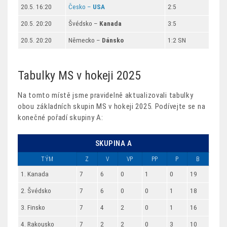
20.5. 16:20
Česko –
USA
2:5
20.5. 20:20
Švédsko –
Kanada
3:5
20.5. 20:20
Německo –
Dánsko
1:2 SN
Tabulky MS v hokeji 2025
Na tomto místě jsme pravidelně aktualizovali tabulky
obou základních skupin MS v hokeji 2025. Podívejte se na
konečné pořadí skupiny A:
SKUPINA A
TÝM
Z
V
VP
PP
P
B
1. Kanada
7
6
0
1
0
19
2. Švédsko
7
6
0
0
1
18
3. Finsko
7
4
2
0
1
16
4. Rakousko
7
2
2
0
3
10