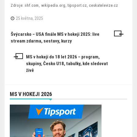
Zdroje: iihf.com, wikipedia.org, tipsport.cz, ceskatelevize.cz
25 května, 2025
Švýcarsko – USA finále MS v hokeji 2025: live
Navigace
stream zdarma, sestavy, kurzy
pro
příspěvek
MS v hokeji do 18 let 2026 – program,
skupiny, Česko U18, tabulky, kde sledovat
živě
MS V HOKEJI 2026