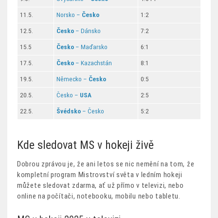
11.5.
Norsko –
Česko
1:2
12.5.
Česko
– Dánsko
7:2
15.5
Česko
– Maďarsko
6:1
17.5.
Česko
– Kazachstán
8:1
19.5.
Německo –
Česko
0:5
20.5.
Česko –
USA
2:5
22.5.
Švédsko
– Česko
5:2
Kde sledovat MS v hokeji živě
Dobrou zprávou je, že ani letos se nic nemění na tom, že
kompletní program Mistrovství světa v ledním hokeji
můžete sledovat zdarma, ať už přímo v televizi, nebo
online na počítači, notebooku, mobilu nebo tabletu.