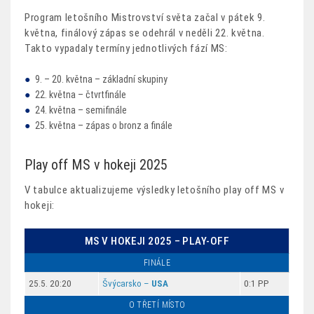
Program letošního Mistrovství světa začal v pátek 9.
května, finálový zápas se odehrál v neděli 22. května.
Takto vypadaly termíny jednotlivých fází MS:
9. – 20. května – základní skupiny
22. května – čtvrtfinále
24. května – semifinále
25. května – zápas o bronz a finále
Play off MS v hokeji 2025
V tabulce aktualizujeme výsledky letošního play off MS v
hokeji:
MS V HOKEJI 2025 – PLAY-OFF
FINÁLE
25.5. 20:20
Švýcarsko –
USA
0:1 PP
O TŘETÍ MÍSTO