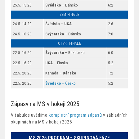
25.5. 15:20
Švédsko
– Dánsko
6:2
SEMIFINÁLE
24.5. 14:20
Švédsko –
USA
2:6
24.5. 18:20
Švýcarsko
– Dánsko
7:0
ČTVRTFINÁLE
22.5. 16:20
Švýcarsko
– Rakousko
6:0
22.5. 16:20
USA
– Finsko
5:2
22.5. 20:20
Kanada –
Dánsko
1:2
22.5. 20:20
Švédsko
– Česko
5:2
Zápasy na MS v hokeji 2025
V tabulce uvádíme
kompletní program zápasů
v základních
skupinách na MS v hokeji 2025.
MS 2025 PROGRAM – SKUPINOVÁ FÁZE