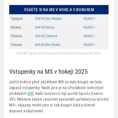
VSAĎTE SI NA MS V HOKEJI S BONUSEM
Tipsport
500 Kč Bez Vkladu
VSADIT ›
Betano
444 Kč Bonus
VSADIT ›
Chance
200 Kč Zdarma
VSADIT ›
Fortuna
600 Kč Bez Rizika
VSADIT ›
[18+] MF Varuje: Účastí Na Hazardní Hře Může Vzniknout Závislost.
Vstupenky na MS v hokeji 2025
Ještě krátce před začátkem MS se daly koupit na řadu
zápasů vstupenky. Našli jste je na oficiálních webových
stránkách
IIHF
, další možností byl portál Sports Events
365. Některé české cestovní kanceláře pořádaly na letošní
MS i zájezdy, mohli jste si tak koupit lístky včetně
dopravy a ubytování.