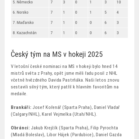
5. Německo
7
3
0
1
3
10
6. Norsko
7
1
0
1
5
4
7. Maďarsko
7
1
0
0
6
3
8. Kazachstán
7
1
0
0
6
3
Český tým na MS v hokeji 2025
V letošní české nominaci na MS v hokeji bylo hned 14
mistrů světa z Prahy, opět jsme měli řadu posil z NHL
včetně hvězdného Davida Pastrňáka. Naši letos znovu
sestavili silný tým, který patřil k hlavním favoritům na
medaile.
Brankáři:
Josef Kořenář (Sparta Praha), Daniel Vladař
(Calgary/NHL), Karel Vejmelka (Utah/NHL).
Obránci:
Jakub Krejčík (Sparta Praha), Filip Pyrochta
(Mladá Boleslav), Libor Hájek (Pardubice), Daniel Gazda