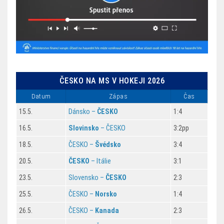
ČESKO NA MS V HOKEJI 2026
Datum
Zápas
Čas
15.5.
Dánsko –
ČESKO
1:4
16.5.
Slovinsko
– ČESKO
3:2pp
18.5.
ČESKO –
Švédsko
3:4
20.5.
ČESKO
– Itálie
3:1
23.5.
Slovensko –
ČESKO
2:3
25.5.
ČESKO –
Norsko
1:4
26.5.
ČESKO –
Kanada
2:3