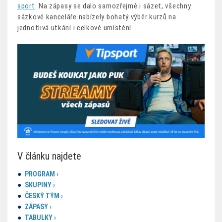
sport
. Na zápasy se dalo samozřejmě i sázet, všechny
sázkové kanceláře nabízely bohatý výběr kurzů na
jednotlivá utkání i celkové umístění.
V článku najdete
PROGRAM ›
SKUPINY ›
ČESKÝ TÝM ›
ZÁPASY ›
TABULKY ›