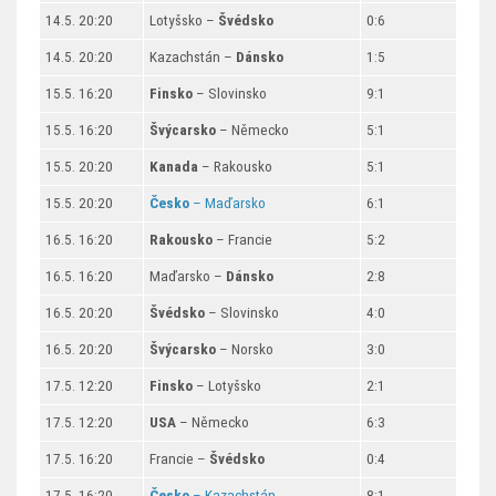
14.5. 20:20
Lotyšsko –
Švédsko
0:6
14.5. 20:20
Kazachstán –
Dánsko
1:5
15.5. 16:20
Finsko
– Slovinsko
9:1
15.5. 16:20
Švýcarsko
– Německo
5:1
15.5. 20:20
Kanada
– Rakousko
5:1
15.5. 20:20
Česko
– Maďarsko
6:1
16.5. 16:20
Rakousko
– Francie
5:2
16.5. 16:20
Maďarsko –
Dánsko
2:8
16.5. 20:20
Švédsko
– Slovinsko
4:0
16.5. 20:20
Švýcarsko
– Norsko
3:0
17.5. 12:20
Finsko
– Lotyšsko
2:1
17.5. 12:20
USA
– Německo
6:3
17.5. 16:20
Francie –
Švédsko
0:4
17.5. 16:20
Česko
– Kazachstán
8:1