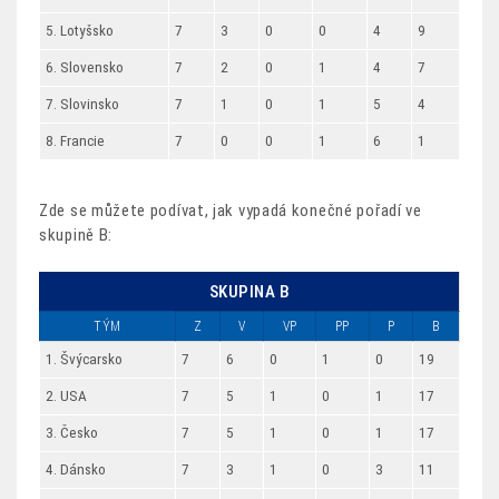
5. Lotyšsko
7
3
0
0
4
9
6. Slovensko
7
2
0
1
4
7
7. Slovinsko
7
1
0
1
5
4
8. Francie
7
0
0
1
6
1
Zde se můžete podívat, jak vypadá konečné pořadí ve
skupině B:
SKUPINA B
TÝM
Z
V
VP
PP
P
B
1. Švýcarsko
7
6
0
1
0
19
2. USA
7
5
1
0
1
17
3. Česko
7
5
1
0
1
17
4. Dánsko
7
3
1
0
3
11