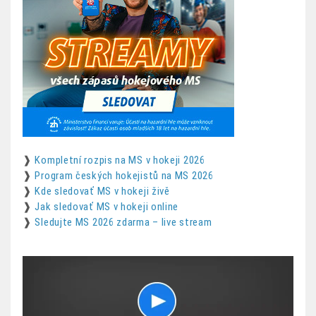
❱
Kompletní rozpis na MS v hokeji 2026
❱
Program českých hokejistů na MS 2026
❱
Kde sledovať MS v hokeji živě
❱
Jak sledovať MS v hokeji online
❱
Sledujte MS 2026 zdarma – live stream