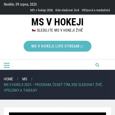
Skip
Neděle, 09 srpna, 2026
to
MS v hokeji 2026
Kde sledovat živě
Vítězové a medailisté
content
MS V HOKEJI
SLEDUJTE MS V HOKEJI ŽIVĚ
MS V HOKEJI LIVE STREAM ▷
HOME
MS
MS V HOKEJI 2025 – PROGRAM, ČESKÝ TÝM, KDE SLEDOVAT ŽIVĚ,
VÝSLEDKY A TABULKY