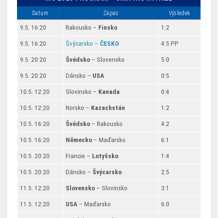
Datum
Zápas
Výsledek
9.5. 16:20
Rakousko –
Finsko
1:2
9.5. 16:20
Švýcarsko –
ČESKO
4:5 PP
9.5. 20:20
Švédsko
– Slovensko
5:0
9.5. 20:20
Dánsko –
USA
0:5
10.5. 12:20
Slovinsko –
Kanada
0:4
10.5. 12:20
Norsko –
Kazachstán
1:2
10.5. 16:20
Švédsko
– Rakousko
4:2
10.5. 16:20
Německo
– Maďarsko
6:1
10.5. 20:20
Francie –
Lotyšsko
1:4
10.5. 20:20
Dánsko –
Švýcarsko
2:5
11.5. 12:20
Slovensko
– Slovinsko
3:1
11.5. 12:20
USA
– Maďarsko
6:0