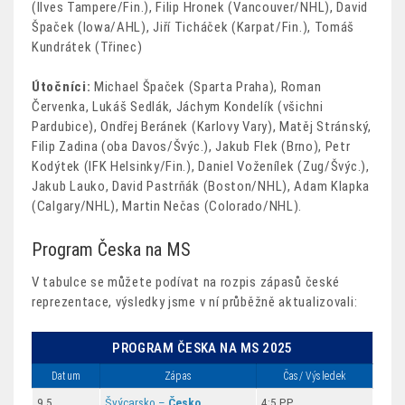
(Ilves Tampere/Fin.), Filip Hronek (Vancouver/NHL), David
Špaček (Iowa/AHL), Jiří Ticháček (Karpat/Fin.), Tomáš
Kundrátek (Třinec)
Útočníci:
Michael Špaček (Sparta Praha), Roman
Červenka, Lukáš Sedlák, Jáchym Kondelík (všichni
Pardubice), Ondřej Beránek (Karlovy Vary), Matěj Stránský,
Filip Zadina (oba Davos/Švýc.), Jakub Flek (Brno), Petr
Kodýtek (IFK Helsinky/Fin.), Daniel Voženílek (Zug/Švýc.),
Jakub Lauko, David Pastrňák (Boston/NHL), Adam Klapka
(Calgary/NHL), Martin Nečas (Colorado/NHL).
Program Česka na MS
V tabulce se můžete podívat na rozpis zápasů české
reprezentace, výsledky jsme v ní průběžně aktualizovali:
PROGRAM ČESKA NA MS 2025
Datum
Zápas
Čas/ Výsledek
9.5.
Švýcarsko –
Česko
4:5 PP