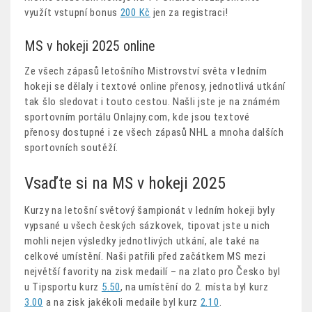
využít vstupní bonus
200 Kč
jen za registraci!
MS v hokeji 2025 online
Ze všech zápasů letošního Mistrovství světa v ledním
hokeji se dělaly i textové online přenosy, jednotlivá utkání
tak šlo sledovat i touto cestou. Našli jste je na známém
sportovním portálu Onlajny.com, kde jsou textové
přenosy dostupné i ze všech zápasů NHL a mnoha dalších
sportovních soutěží.
Vsaďte si na MS v hokeji 2025
Kurzy na letošní světový šampionát v ledním hokeji byly
vypsané u všech českých sázkovek, tipovat jste u nich
mohli nejen výsledky jednotlivých utkání, ale také na
celkové umístění. Naši patřili před začátkem MS mezi
největší favority na zisk medailí – na zlato pro Česko byl
u Tipsportu kurz
5.50
, na umístění do 2. místa byl kurz
3.00
a na zisk jakékoli medaile byl kurz
2.10
.