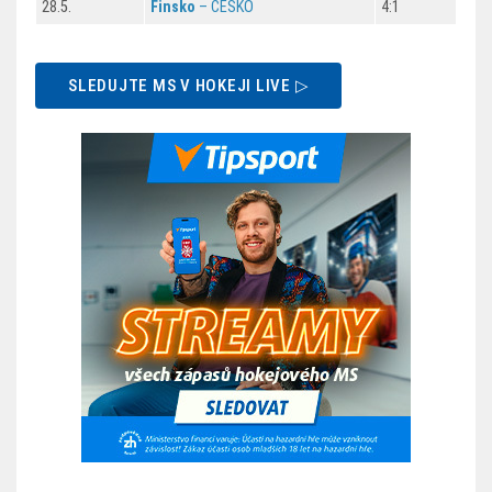
28.5.
Finsko
– ČESKO
4:1
SLEDUJTE MS V HOKEJI LIVE ▷