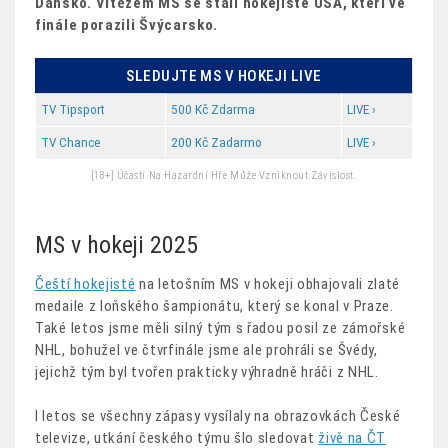
Dánsko. Vítězem MS se stali hokejisté USA, kteří ve
finále porazili Švýcarsko.
SLEDUJTE MS V HOKEJI LIVE
TV Tipsport
500 Kč Zdarma
LIVE ›
TV Chance
200 Kč Zadarmo
LIVE ›
[18+] Účastí Na Hazardní Hře Může Vzniknout Závislost.
MS v hokeji 2025
Čeští hokejisté
na letošním MS v hokeji obhajovali zlaté
medaile z loňského šampionátu, který se konal v Praze.
Také letos jsme měli silný tým s řadou posil ze zámořské
NHL, bohužel ve čtvrfinále jsme ale prohráli se Švédy,
jejichž tým byl tvořen prakticky výhradně hráči z NHL.
I letos se všechny zápasy vysílaly na obrazovkách České
televize, utkání českého týmu šlo sledovat
živě na ČT