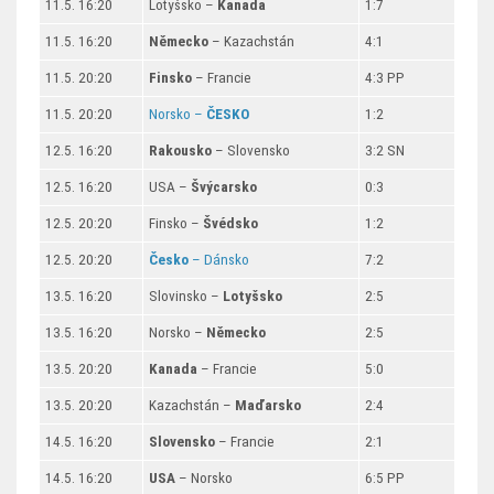
11.5. 16:20
Lotyšsko –
Kanada
1:7
11.5. 16:20
Německo
– Kazachstán
4:1
11.5. 20:20
Finsko
– Francie
4:3 PP
11.5. 20:20
Norsko –
ČESKO
1:2
12.5. 16:20
Rakousko
– Slovensko
3:2 SN
12.5. 16:20
USA –
Švýcarsko
0:3
12.5. 20:20
Finsko –
Švédsko
1:2
12.5. 20:20
Česko
– Dánsko
7:2
13.5. 16:20
Slovinsko –
Lotyšsko
2:5
13.5. 16:20
Norsko –
Německo
2:5
13.5. 20:20
Kanada
– Francie
5:0
13.5. 20:20
Kazachstán –
Maďarsko
2:4
14.5. 16:20
Slovensko
– Francie
2:1
14.5. 16:20
USA
– Norsko
6:5 PP