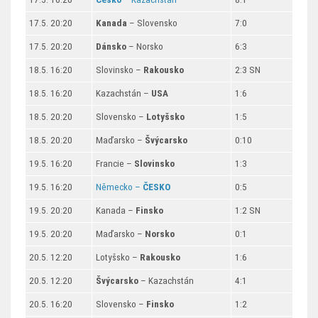
17.5. 20:20
Kanada
– Slovensko
7:0
17.5. 20:20
Dánsko
– Norsko
6:3
18.5. 16:20
Slovinsko –
Rakousko
2:3 SN
18.5. 16:20
Kazachstán –
USA
1:6
18.5. 20:20
Slovensko –
Lotyšsko
1:5
18.5. 20:20
Maďarsko –
Švýcarsko
0:10
19.5. 16:20
Francie –
Slovinsko
1:3
19.5. 16:20
Německo –
ČESKO
0:5
19.5. 20:20
Kanada –
Finsko
1:2 SN
19.5. 20:20
Maďarsko –
Norsko
0:1
20.5. 12:20
Lotyšsko –
Rakousko
1:6
20.5. 12:20
Švýcarsko
– Kazachstán
4:1
20.5. 16:20
Slovensko –
Finsko
1:2