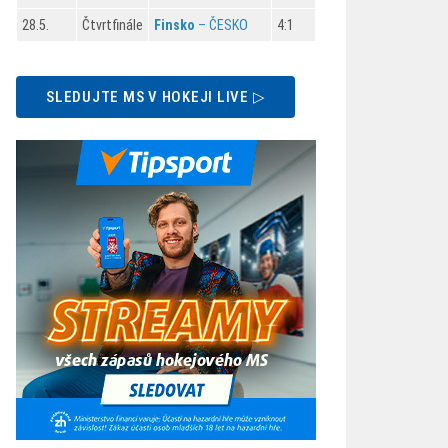
28.5.
Čtvrtfinále
Finsko
– ČESKO
4:1
SLEDUJTE MS V HOKEJI LIVE ▷