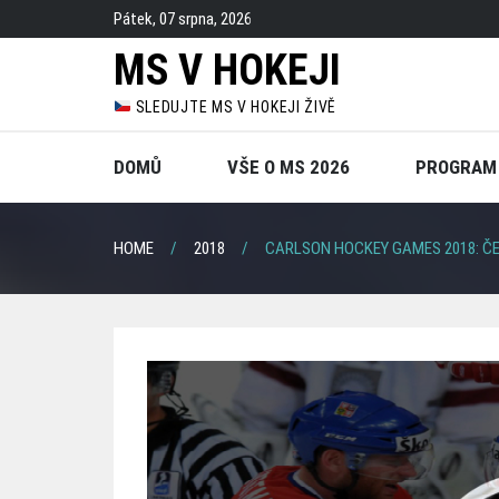
Skip
Pátek, 07 srpna, 2026
to
MS V HOKEJI
content
SLEDUJTE MS V HOKEJI ŽIVĚ
DOMŮ
VŠE O MS 2026
PROGRAM
HOME
2018
CARLSON HOCKEY GAMES 2018: ČE