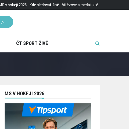
MS v hokeji 2026
Kde sledovat živě
Vítězové a medailisté
 ▷
ČT SPORT ŽIVĚ
MS V HOKEJI 2026