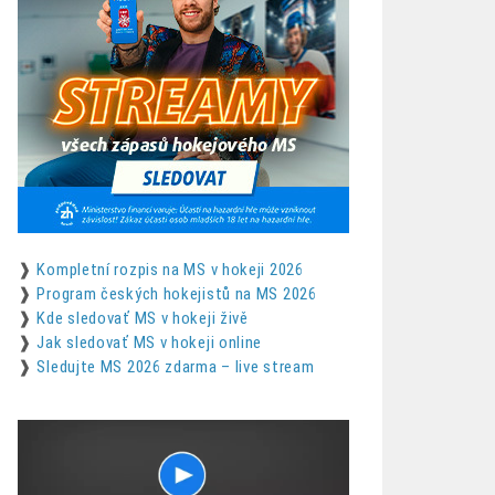
❱
Kompletní rozpis na MS v hokeji 2026
❱
Program českých hokejistů na MS 2026
❱
Kde sledovať MS v hokeji živě
❱
Jak sledovať MS v hokeji online
❱
Sledujte MS 2026 zdarma – live stream