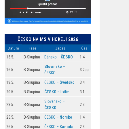
ČESKO NA MS V HOKEJI 2026
Datum
Fáze
Zápas
Čas
15.5.
B-Skupina
Dánsko –
ČESKO
1:4
Slovinsko
–
16.5.
B-Skupina
3:2pp
ČESKO
18.5.
B-Skupina
ČESKO –
Švédsko
3:4
20.5.
B-Skupina
ČESKO
– Itálie
3:1
Slovensko –
23.5.
B-Skupina
2:3
ČESKO
25.5.
B-Skupina
ČESKO –
Norsko
1:4
26.5.
B-Skupina
ČESKO –
Kanada
2:3