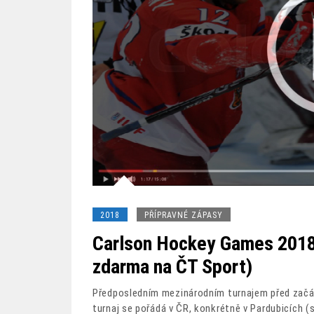
2018
PŘÍPRAVNÉ ZÁPASY
Carlson Hockey Games 2018:
zdarma na ČT Sport)
Předposledním mezinárodním turnajem před zač
turnaj se pořádá v ČR, konkrétně v Pardubicích 