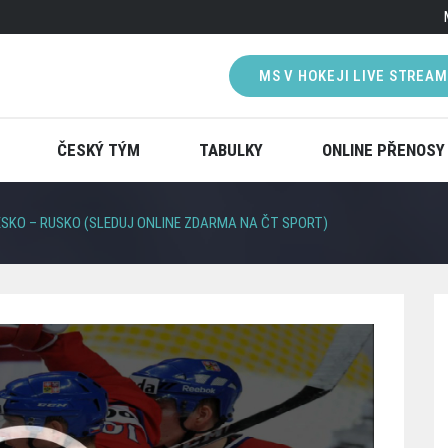
MS V HOKEJI LIVE STREAM
ČESKÝ TÝM
TABULKY
ONLINE PŘENOSY
SKO – RUSKO (SLEDUJ ONLINE ZDARMA NA ČT SPORT)