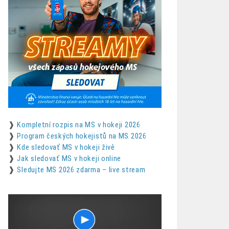
❱
Kompletní rozpis na MS v hokeji 2026
❱
Program českých hokejistů na MS 2026
❱
Kde sledovať MS v hokeji živě
❱
Jak sledovať MS v hokeji online
❱
Sledujte MS 2026 zdarma – live stream