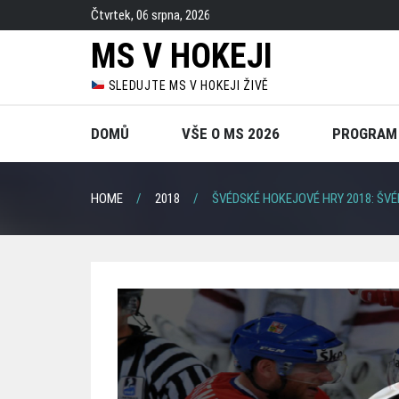
Skip
Čtvrtek, 06 srpna, 2026
to
MS V HOKEJI
content
SLEDUJTE MS V HOKEJI ŽIVĚ
DOMŮ
VŠE O MS 2026
PROGRAM
HOME
2018
ŠVÉDSKÉ HOKEJOVÉ HRY 2018: ŠV