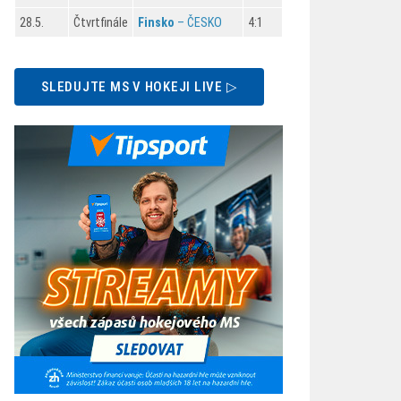
28.5.
Čtvrtfinále
Finsko
– ČESKO
4:1
SLEDUJTE MS V HOKEJI LIVE ▷