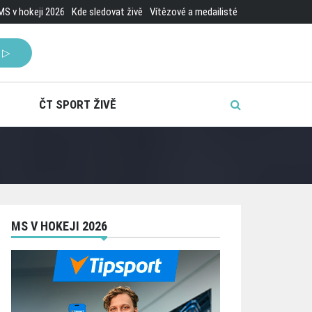
MS v hokeji 2026
Kde sledovat živě
Vítězové a medailisté
 ▷
ČT SPORT ŽIVĚ
MS V HOKEJI 2026