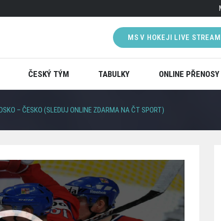
MS V HOKEJI LIVE STREAM
ČESKÝ TÝM
TABULKY
ONLINE PŘENOSY
ÉDSKO – ČESKO (SLEDUJ ONLINE ZDARMA NA ČT SPORT)