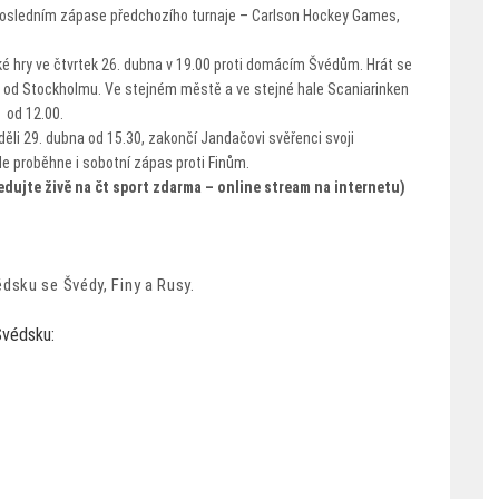
o posledním zápase předchozího turnaje – Carlson Hockey Games,
 hry ve čtvrtek 26. dubna v 19.00 proti domácím Švédům. Hrát se
ě od Stockholmu. Ve stejném městě a ve stejné hale Scaniarinken
. od 12.00.
ěli 29. dubna od 15.30, zakončí Jandačovi svěřenci svoji
de proběhne i sobotní zápas proti Finům.
edujte živě na čt sport zdarma – online stream na internetu)
dsku se Švédy, Finy a Rusy.
Švédsku: