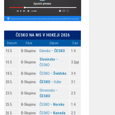
ČESKO NA MS V HOKEJI 2026
Datum
Fáze
Zápas
Čas
15.5.
B-Skupina
Dánsko –
ČESKO
1:4
Slovinsko
–
16.5.
B-Skupina
3:2pp
ČESKO
18.5.
B-Skupina
ČESKO –
Švédsko
3:4
20.5.
B-Skupina
ČESKO
– Itálie
3:1
Slovensko –
23.5.
B-Skupina
2:3
ČESKO
25.5.
B-Skupina
ČESKO –
Norsko
1:4
26.5.
B-Skupina
ČESKO –
Kanada
2:3