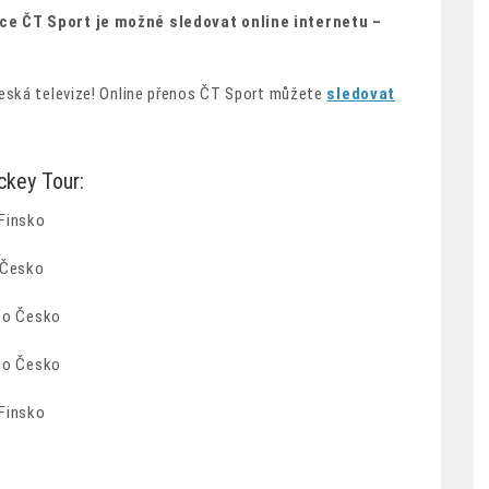
ce ČT Sport je možné sledovat online internetu –
Česká televize! Online přenos ČT Sport můžete
sledovat
ckey Tour:
 Finsko
o Česko
sto Česko
sto Česko
 Finsko