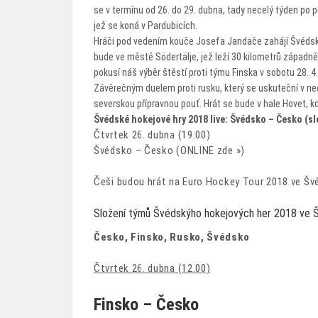
se v termínu od 26. do 29. dubna, tady necelý týden p
jež se koná v Pardubicích.
Hráči pod vedením kouče Josefa Jandače zahájí Švédské
bude ve městě Södertälje, jež leží 30 kilometrů západn
pokusí náš výběr štěstí proti týmu Finska v sobotu 28. 4
Závěrečným duelem proti rusku, který se uskuteční v ned
severskou přípravnou pouť. Hrát se bude v hale Hovet, k
Švédské hokejové hry 2018 live: Švédsko – Česko (sl
Čtvrtek 26. dubna (19:00)
Švédsko – Česko (ONLINE zde »)
Češi budou hrát na Euro Hockey Tour 2018 ve Švé
Složení týmů Švédskýho hokejových her 2018 ve 
Česko, Finsko, Rusko, Švédsko
Čtvrtek 26. dubna (12.00)
Finsko – Česko