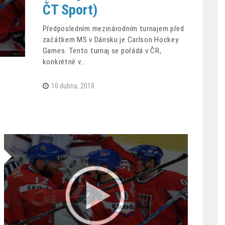
ČT Sport)
Předposledním mezinárodním turnajem před
začátkem MS v Dánsku je Carlson Hockey
Games. Tento turnaj se pořádá v ČR,
konkrétně v…
10 dubna, 2018