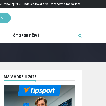
MS v hokeji 2026
Kde sledovat živě
Vítězové a medailisté
 ▷
ČT SPORT ŽIVĚ
MS V HOKEJI 2026