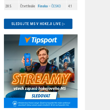
28.5.
Čtvrtfinále
Finsko
– ČESKO
4:1
SLEDUJTE MS V HOKEJI LIVE ▷