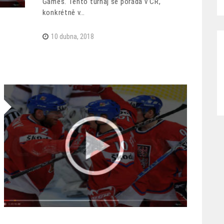
Games. Tento turnaj se pořádá v ČR,
konkrétně v…
10 dubna, 2018