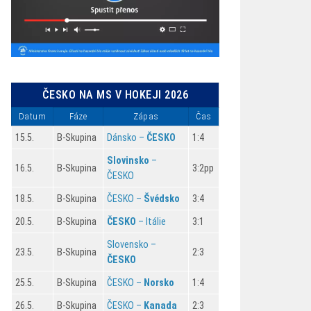
ČESKO NA MS V HOKEJI 2026
Datum
Fáze
Zápas
Čas
15.5.
B-Skupina
Dánsko –
ČESKO
1:4
Slovinsko
–
16.5.
B-Skupina
3:2pp
ČESKO
18.5.
B-Skupina
ČESKO –
Švédsko
3:4
20.5.
B-Skupina
ČESKO
– Itálie
3:1
Slovensko –
23.5.
B-Skupina
2:3
ČESKO
25.5.
B-Skupina
ČESKO –
Norsko
1:4
26.5.
B-Skupina
ČESKO –
Kanada
2:3