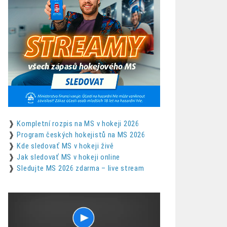
❱
Kompletní rozpis na MS v hokeji 2026
❱
Program českých hokejistů na MS 2026
❱
Kde sledovať MS v hokeji živě
❱
Jak sledovať MS v hokeji online
❱
Sledujte MS 2026 zdarma – live stream