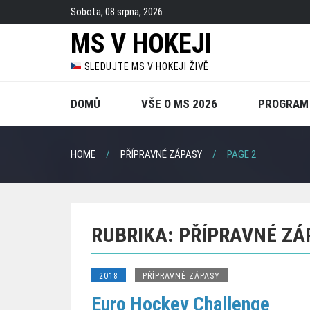
Skip
Sobota, 08 srpna, 2026
to
MS V HOKEJI
content
SLEDUJTE MS V HOKEJI ŽIVĚ
DOMŮ
VŠE O MS 2026
PROGRAM
HOME
PŘÍPRAVNÉ ZÁPASY
PAGE 2
RUBRIKA:
PŘÍPRAVNÉ ZÁ
2018
PŘÍPRAVNÉ ZÁPASY
Euro Hockey Challenge