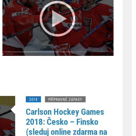
2018
PŘÍPRAVNÉ ZÁPASY
Carlson Hockey Games
2018: Česko – Finsko
(sleduj online zdarma na