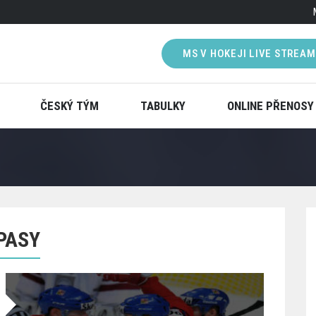
MS V HOKEJI LIVE STREAM
ČESKÝ TÝM
TABULKY
ONLINE PŘENOSY
PASY