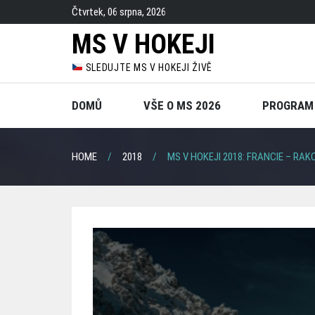
Skip
Čtvrtek, 06 srpna, 2026
to
MS V HOKEJI
content
SLEDUJTE MS V HOKEJI ŽIVĚ
DOMŮ
VŠE O MS 2026
PROGRAM
HOME
2018
MS V HOKEJI 2018: FRANCIE – RAKO