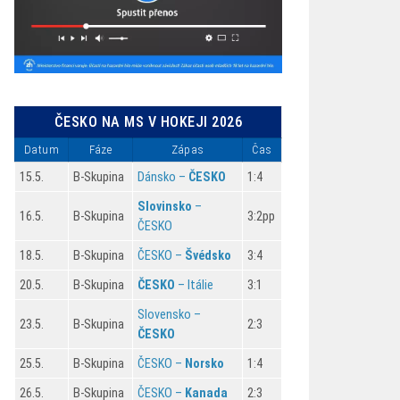
ČESKO NA MS V HOKEJI 2026
Datum
Fáze
Zápas
Čas
15.5.
B-Skupina
Dánsko –
ČESKO
1:4
Slovinsko
–
16.5.
B-Skupina
3:2pp
ČESKO
18.5.
B-Skupina
ČESKO –
Švédsko
3:4
20.5.
B-Skupina
ČESKO
– Itálie
3:1
Slovensko –
23.5.
B-Skupina
2:3
ČESKO
25.5.
B-Skupina
ČESKO –
Norsko
1:4
26.5.
B-Skupina
ČESKO –
Kanada
2:3