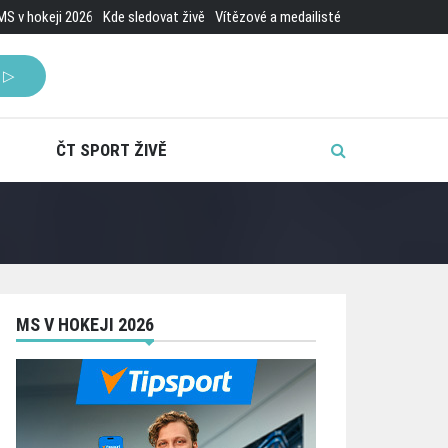
MS v hokeji 2026
Kde sledovat živě
Vítězové a medailisté
 ▷
ČT SPORT ŽIVĚ
MS V HOKEJI 2026