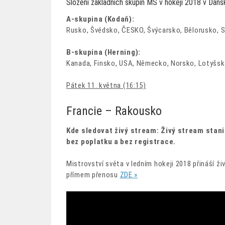
Složení základních skupin MS v hokeji 2018 v Dáns
A-skupina (Kodaň):
Rusko, Švédsko, ČESKO, Švýcarsko, Bělorusko, S
B-skupina (Herning):
Kanada, Finsko, USA, Německo, Norsko, Lotyšsko
Pátek 11. května (16:15)
Francie – Rakousko
Kde sledovat živý stream: Živý stream stani
bez poplatku a bez registrace.
Mistrovství světa v ledním hokeji 2018 přináší ž
přímem přenosu
ZDE »