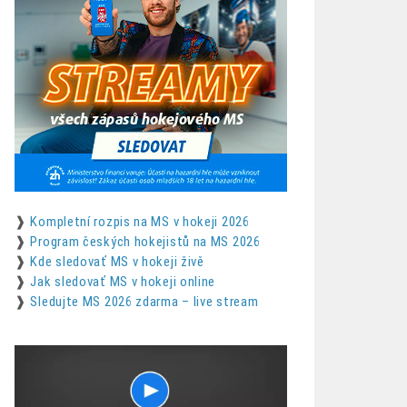
❱
Kompletní rozpis na MS v hokeji 2026
❱
Program českých hokejistů na MS 2026
❱
Kde sledovať MS v hokeji živě
❱
Jak sledovať MS v hokeji online
❱
Sledujte MS 2026 zdarma – live stream