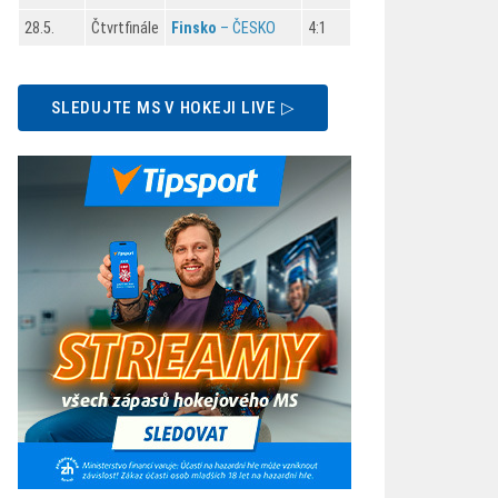
28.5.
Čtvrtfinále
Finsko
– ČESKO
4:1
SLEDUJTE MS V HOKEJI LIVE ▷