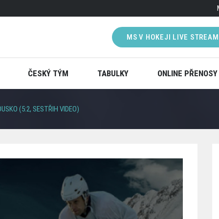
MS V HOKEJI LIVE STREAM
ČESKÝ TÝM
TABULKY
ONLINE PŘENOSY
USKO (5:2, SESTŘIH VIDEO)