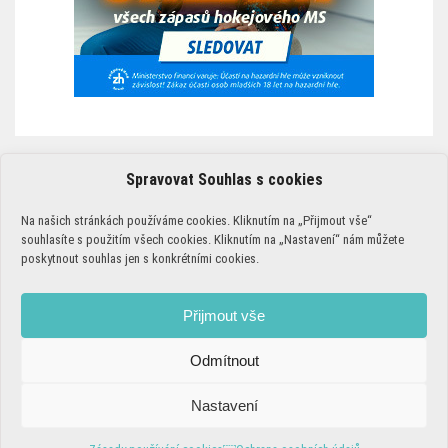
Spravovat Souhlas s cookies
ZÁSADY POUŽÍVÁNÍ COOKIES￼
Na našich stránkách používáme cookies. Kliknutím na „Přijmout vše“
PODMÍNKY POUŽÍVÁNÍ
souhlasíte s použitím všech cookies. Kliknutím na „Nastavení“ nám můžete
poskytnout souhlas jen s konkrétními cookies.
ZÁSADY POUŽÍVÁNÍ COOKIES￼
ZODPOVĚDNÉ HRANÍ
Přijmout vše
Odmítnout
Nastavení
Theme of
Rigorous Themes
@ MS-HOKEJ.TV