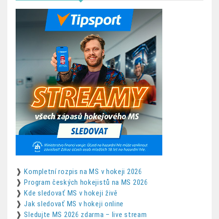
❱
Kompletní rozpis na MS v hokeji 2026
❱
Program českých hokejistů na MS 2026
❱
Kde sledovať MS v hokeji živě
❱
Jak sledovať MS v hokeji online
❱
Sledujte MS 2026 zdarma – live stream