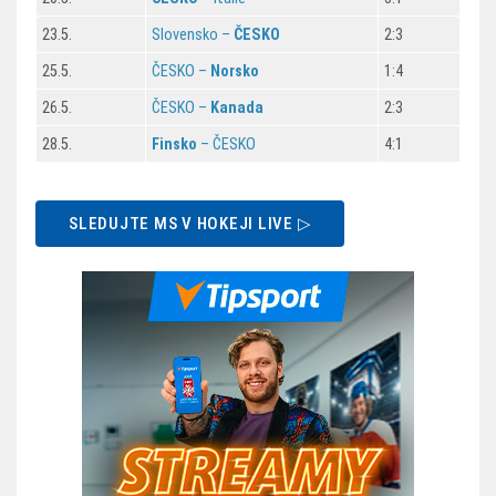
23.5.
Slovensko –
ČESKO
2:3
25.5.
ČESKO –
Norsko
1:4
26.5.
ČESKO –
Kanada
2:3
28.5.
Finsko
– ČESKO
4:1
SLEDUJTE MS V HOKEJI LIVE ▷