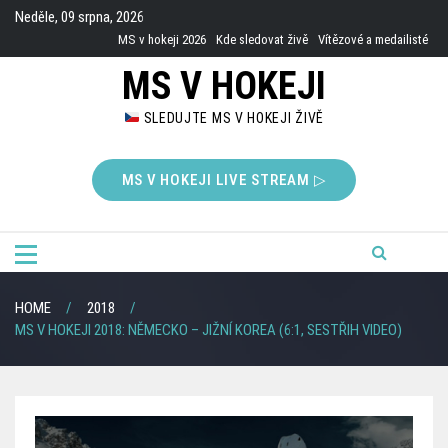
Skip
Neděle, 09 srpna, 2026
to
MS v hokeji 2026
Kde sledovat živě
Vítězové a medailisté
content
MS V HOKEJI
SLEDUJTE MS V HOKEJI ŽIVĚ
MS V HOKEJI LIVE STREAM ▷
HOME
2018
MS V HOKEJI 2018: NĚMECKO – JIŽNÍ KOREA (6:1, SESTŘIH VIDEO)