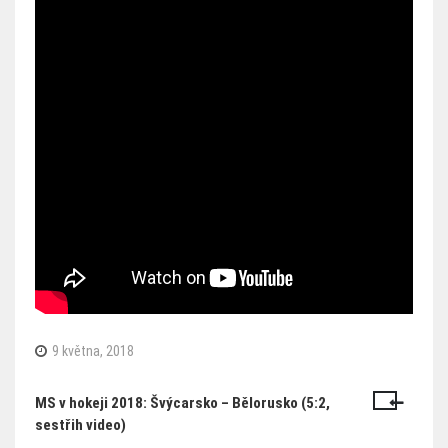
9 května, 2018
MS v hokeji 2018: Švýcarsko – Bělorusko (5:2,
Navigace
sestřih video)
pro