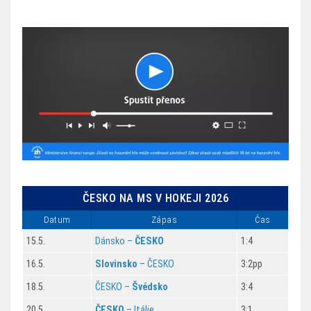
ČESKO NA MS V HOKEJI 2026
Datum
Zápas
Čas
15.5.
Dánsko –
ČESKO
1:4
16.5.
Slovinsko
– ČESKO
3:2pp
18.5.
ČESKO –
Švédsko
3:4
20.5.
ČESKO
– Itálie
3:1