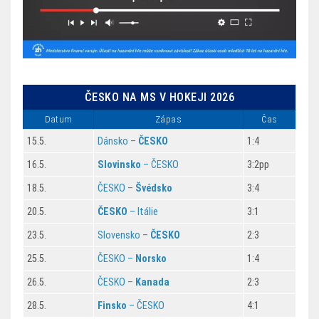
ČESKO NA MS V HOKEJI 2026
Datum
Zápas
Čas
15.5.
Dánsko –
ČESKO
1:4
16.5.
Slovinsko
– ČESKO
3:2pp
18.5.
ČESKO –
Švédsko
3:4
20.5.
ČESKO
– Itálie
3:1
23.5.
Slovensko –
ČESKO
2:3
25.5.
ČESKO –
Norsko
1:4
26.5.
ČESKO –
Kanada
2:3
28.5.
Finsko
– ČESKO
4:1