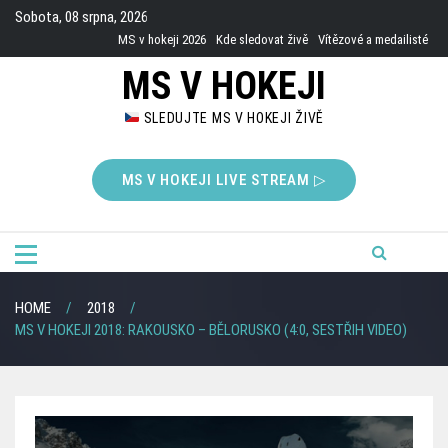
Skip
Sobota, 08 srpna, 2026
to
MS v hokeji 2026
Kde sledovat živě
Vítězové a medailisté
content
MS V HOKEJI
SLEDUJTE MS V HOKEJI ŽIVĚ
MS V HOKEJI LIVE STREAM ▷
HOME
2018
MS V HOKEJI 2018: RAKOUSKO – BĚLORUSKO (4:0, SESTŘIH VIDEO)