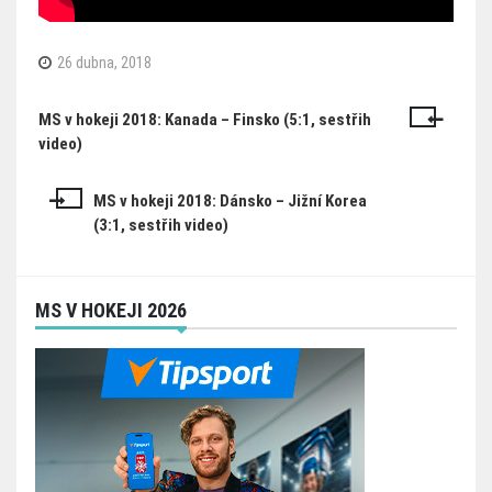
26 dubna, 2018
MS v hokeji 2018: Kanada – Finsko (5:1, sestřih
Navigace
video)
pro
příspěvek
MS v hokeji 2018: Dánsko – Jižní Korea
(3:1, sestřih video)
MS V HOKEJI 2026