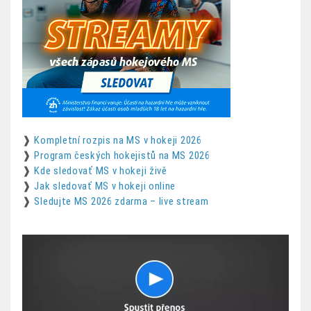
❱
Kompletní rozpis na MS v hokeji 2026
❱
Program českých hokejistů na MS 2026
❱
Kde sledovať MS v hokeji živě
❱
Jak sledovať MS v hokeji online
❱
Sledujte MS 2026 zdarma – live stream