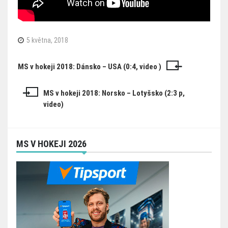
5 května, 2018
MS v hokeji 2018: Dánsko – USA (0:4, video )
Navigace
pro
MS v hokeji 2018: Norsko – Lotyšsko (2:3 p,
příspěvek
video)
MS V HOKEJI 2026