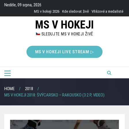
Skip
Neděle, 09 srpna, 2026
to
MS v hokeji 2026
Kde sledovat živě
Vítězové a medailisté
content
MS V HOKEJI
SLEDUJTE MS V HOKEJI ŽIVĚ
MS V HOKEJI LIVE STREAM ▷
HOME
2018
MS V HOKEJI 2018: ŠVÝCARSKO – RAKOUSKO (3:2 P, VIDEO)