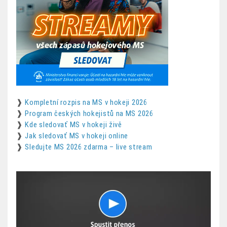
❱
Kompletní rozpis na MS v hokeji 2026
❱
Program českých hokejistů na MS 2026
❱
Kde sledovať MS v hokeji živě
❱
Jak sledovať MS v hokeji online
❱
Sledujte MS 2026 zdarma – live stream