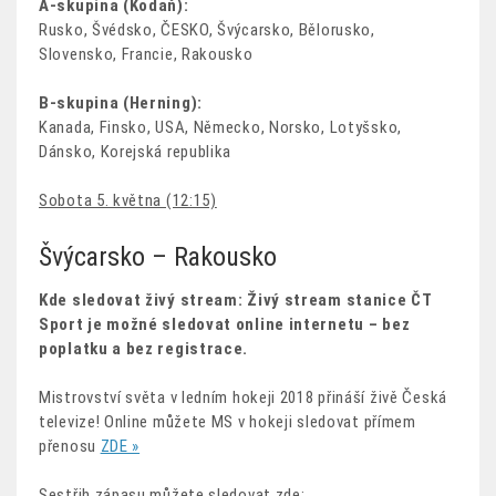
A-skupina (Kodaň):
Rusko, Švédsko, ČESKO, Švýcarsko, Bělorusko,
Slovensko, Francie, Rakousko
B-skupina (Herning):
Kanada, Finsko, USA, Německo, Norsko, Lotyšsko,
Dánsko, Korejská republika
Sobota 5. května (12:15)
Švýcarsko – Rakousko
Kde sledovat živý stream: Živý stream stanice ČT
Sport je možné sledovat online internetu – bez
poplatku a bez registrace.
Mistrovství světa v ledním hokeji 2018 přináší živě Česká
televize! Online můžete MS v hokeji sledovat přímem
přenosu
ZDE »
Sestřih zápasu můžete sledovat zde: