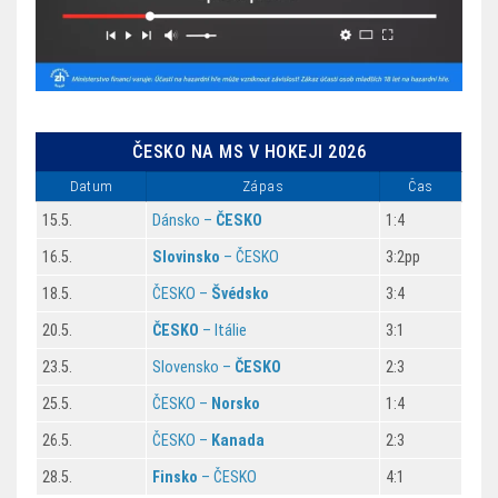
ČESKO NA MS V HOKEJI 2026
Datum
Zápas
Čas
15.5.
Dánsko –
ČESKO
1:4
16.5.
Slovinsko
– ČESKO
3:2pp
18.5.
ČESKO –
Švédsko
3:4
20.5.
ČESKO
– Itálie
3:1
23.5.
Slovensko –
ČESKO
2:3
25.5.
ČESKO –
Norsko
1:4
26.5.
ČESKO –
Kanada
2:3
28.5.
Finsko
– ČESKO
4:1