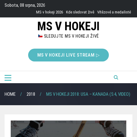
Skip
Sobota, 08 srpna, 2026
to
MS v hokeji 2026
Kde sledovat živě
Vítězové a medailisté
content
MS V HOKEJI
SLEDUJTE MS V HOKEJI ŽIVĚ
MS V HOKEJI LIVE STREAM ▷
HOME
2018
MS V HOKEJI 2018: USA – KANADA (5:4, VIDEO)