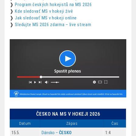
❱
Program českých hokejistů na MS 2026
❱
Kde sledovať MS v hokeji živě
❱
Jak sledovať MS v hokeji online
❱
Sledujte MS 2026 zdarma – live stream
ČESKO NA MS V HOKEJI 2026
Datum
Zápas
Čas
15.5.
Dánsko –
ČESKO
1:4