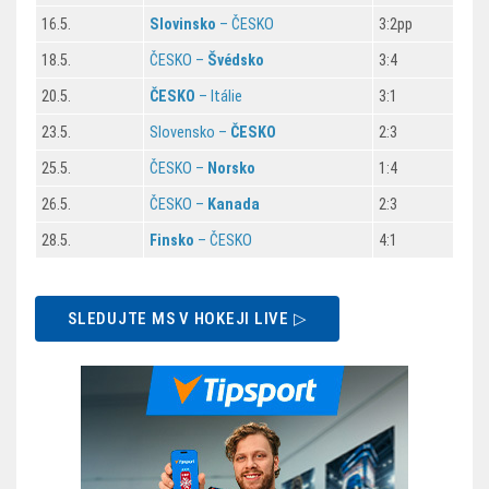
16.5.
Slovinsko
– ČESKO
3:2pp
18.5.
ČESKO –
Švédsko
3:4
20.5.
ČESKO
– Itálie
3:1
23.5.
Slovensko –
ČESKO
2:3
25.5.
ČESKO –
Norsko
1:4
26.5.
ČESKO –
Kanada
2:3
28.5.
Finsko
– ČESKO
4:1
SLEDUJTE MS V HOKEJI LIVE ▷