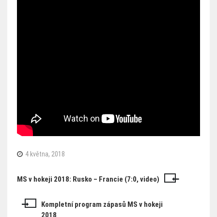
4 května, 2018
MS v hokeji 2018: Rusko – Francie (7:0, video)
Navigace
pro
Kompletní program zápasů MS v hokeji
příspěvek
2018