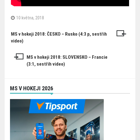
10 května, 2018
MS v hokeji 2018: ČESKO – Rusko (4:3 p, sestřih
Navigace
video)
pro
příspěvek
MS v hokeji 2018: SLOVENSKO – Francie
(3:1, sestřih video)
MS V HOKEJI 2026