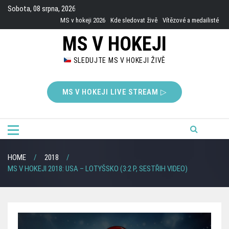
Skip
Sobota, 08 srpna, 2026
to
MS v hokeji 2026
Kde sledovat živě
Vítězové a medailisté
content
MS V HOKEJI
SLEDUJTE MS V HOKEJI ŽIVĚ
MS V HOKEJI LIVE STREAM ▷
HOME
2018
MS V HOKEJI 2018: USA – LOTYŠSKO (3:2 P, SESTŘIH VIDEO)