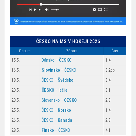
ČESKO NA MS V HOKEJI 2026
Datum
Zápas
Čas
15.5.
Dánsko –
ČESKO
1:4
16.5.
Slovinsko
– ČESKO
3:2pp
18.5.
ČESKO –
Švédsko
3:4
20.5.
ČESKO
– Itálie
3:1
23.5.
Slovensko –
ČESKO
2:3
25.5.
ČESKO –
Norsko
1:4
26.5.
ČESKO –
Kanada
2:3
28.5.
Finsko
– ČESKO
4:1