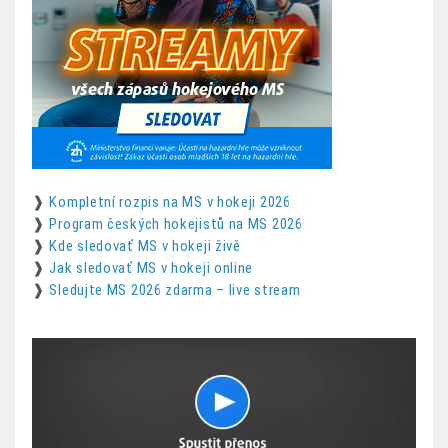
❱
Kompletní rozpis na MS v hokeji 2026
❱
Program českých hokejistů na MS 2026
❱
Kde sledovať MS v hokeji živě
❱
Jak sledovať MS v hokeji online
❱
Sledujte MS 2026 zdarma – live stream